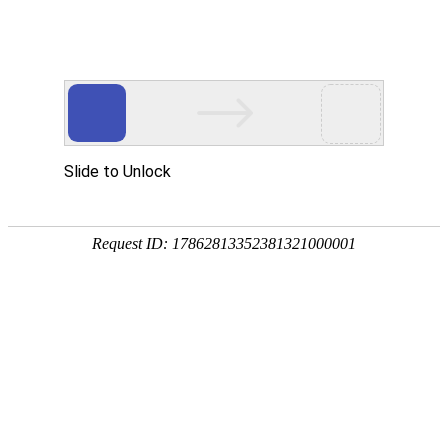
导航菜单
新闻资讯
首页
新闻资讯
>
波纹管规格型号尺寸都有哪些？
新迈实业
发布日期：2025-03-17 09:53:47
来源于：
波纹管的规格型号有哪些，不同类型波纹管规格一样吗？#波纹管
生产厂家#波纹管是一种由特殊材质制成的管道，具有很强的柔韧
性和耐腐蚀性能，可在管道系统中承受压力和振动，并方便安装...
继续阅读 ?