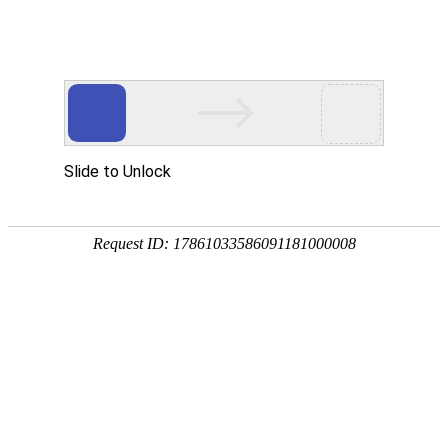
导航菜单
首页
产品中心
钳压式海洋之神590线路检测网站
>
>
钳压式海洋之神590线路检测网站
找钳压式海洋之神590线路检测网站就找新迈实业[188-
3378-5508],专业的钳压式海洋之神590线路检测网站生产厂家,
常年供应钳压式海洋之神590线路检测网站现货,包括螺旋式,钳
压式,法兰式,承插式,套筒式以及口径为46海洋之神590线路检
测网站,50海洋之神590线路检测网站,54海洋之神590线路检测