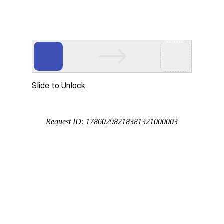
导航菜单
桩基注浆管
首页
产品中心
桩基注浆管
>
>
找桩基注浆管就找新迈实业[188-3378-5508],专业的桩基
注浆管生产厂家,常年供应桩基注浆管现货,包括螺旋式,钳压式,
法兰式,承插式,套筒式以及口径为46海洋之神590线路检测网
站,50海洋之神590线路检测网站,54海洋之神590线路检测网
站,57海洋之神590线路检测网站,60海洋之神590线路检测网
站，性价比高的桩基注浆管批发供应商